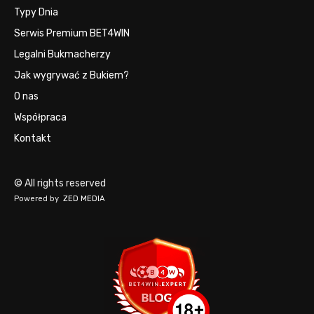
Typy Dnia
Serwis Premium BET4WIN
Legalni Bukmacherzy
Jak wygrywać z Bukiem?
O nas
Współpraca
Kontakt
© All rights reserved
Powered by
ZED MEDIA