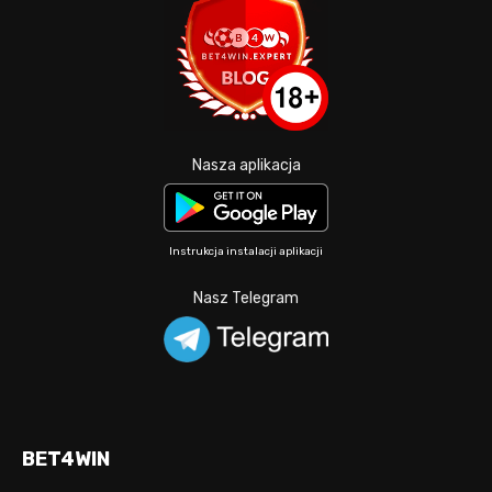
Nasza aplikacja
Instrukcja instalacji aplikacji
Nasz Telegram
BET4WIN