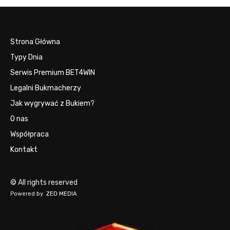
Strona Główna
Typy Dnia
Serwis Premium BET4WIN
Legalni Bukmacherzy
Jak wygrywać z Bukiem?
O nas
Współpraca
Kontakt
© All rights reserved
Powered by
ZED MEDIA