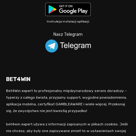
Instrukcja instalacji aplikacji
Nasz Telegram
BET4WIN
Bet4Win.expert to profesjonalny międzynarodowy serwis doradczy –
typerzy z całego świata, przyjazny support, wygodne powiadomienia,
aplikacja mobilna, certyfikat GAMBLEAWARE i wiele więcej. Przekonaj
się, że zwycięstwo nie jest kwestią przypadku!
bet4win.expert używa z informacji zapisanych w plikach cookies. Jeśli
nie chcesz, aby były one zapisywane zmień to w ustawieniach swojej