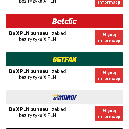
bez ryzyka X PLN
informacji
Do X PLN bunusu
i zakład
Więcej
bez ryzyka X PLN
informacji
Do X PLN bunusu
i zakład
Więcej
bez ryzyka X PLN
informacji
Do X PLN bunusu
i zakład
Więcej
bez ryzyka X PLN
informacji