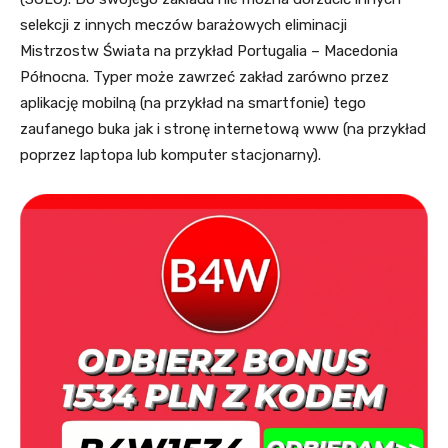
selekcji z innych meczów barażowych eliminacji
Mistrzostw Świata na przykład Portugalia – Macedonia
Północna. Typer może zawrzeć zakład zarówno przez
aplikację mobilną (na przykład na smartfonie) tego
zaufanego buka jak i stronę internetową www (na przykład
poprzez laptopa lub komputer stacjonarny).