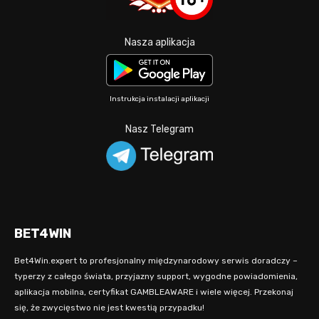
Nasza aplikacja
Instrukcja instalacji aplikacji
Nasz Telegram
BET4WIN
Bet4Win.expert to profesjonalny międzynarodowy serwis doradczy –
typerzy z całego świata, przyjazny support, wygodne powiadomienia,
aplikacja mobilna, certyfikat GAMBLEAWARE i wiele więcej. Przekonaj
się, że zwycięstwo nie jest kwestią przypadku!