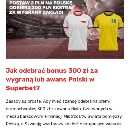
Jak odebrać bonus 300 zł za
wygraną lub awans Polski w
Superbet?
Zasady są proste. Aby mieć szansę odebrania premii
bukmacherskiej 300 zł za awans Biało-Czerwonych w
meczu barażowym eliminacji Mistrzostw Świata pomiędzy
Polską, a Szwecją wystarczy spełnić następujące warunki: