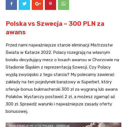
Polska vs Szwecja – 300 PLN za
awans
Przed nami najważniejsze starcie eliminacji Mistrzostw
Świata w Katarze 2022. Polacy rozegrają na własnym
boisku decydujący mecz o losach awansu w Chorzowie na
Stadionie Śląskim z reprezentacją Szwecji. Czy Polacy
wyjdą zwycięsko z tego starcia? My polecamy zawierać
zakłady na ten pojedynek barażowy w Superbet, który
oferuje bonus bukmacherski 300 zł za wygraną lub awans
Polaków. Wystarczy postawić 2 zł, a możesz zgarnąć aż
300 zł. Sprawdź warunki i najważniejsze zasady oferty
bonusowej.