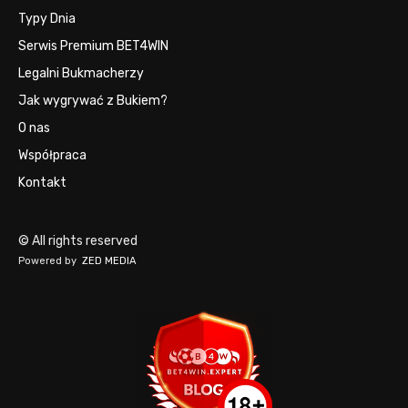
Typy Dnia
Serwis Premium BET4WIN
Legalni Bukmacherzy
Jak wygrywać z Bukiem?
O nas
Współpraca
Kontakt
© All rights reserved
Powered by
ZED MEDIA