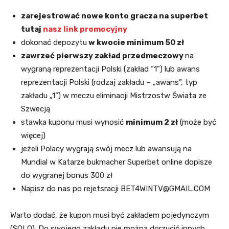
zarejestrować nowe konto gracza na superbet
tutaj
nasz link promocyjny
dokonać depozytu
w kwocie minimum 50 zł
zawrzeć pierwszy zakład przedmeczowy
na
wygraną reprezentacji Polski (zakład “1”) lub awans
reprezentacji Polski (rodzaj zakładu – „awans”, typ
zakładu „1”) w meczu eliminacji Mistrzostw Świata ze
Szwecją
stawka kuponu musi wynosić
minimum 2 zł
(może być
więcej)
jeżeli Polacy wygrają swój mecz lub awansują na
Mundial w Katarze bukmacher Superbet online dopisze
do wygranej bonus 300 zł
Napisz do nas po rejetsracji BET4WINTV@GMAIL.COM
Warto dodać, że kupon musi być zakładem pojedynczym
(SOLO). Do swojego zakładu nie można dorzucić innych