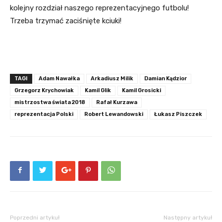
kolejny rozdział naszego reprezentacyjnego futbolu!
Trzeba trzymać zaciśnięte kciuki!
TAGI
Adam Nawałka
Arkadiusz Milik
Damian Kądzior
Grzegorz Krychowiak
Kamil Glik
Kamil Grosicki
mistrzostwa świata 2018
Rafał Kurzawa
reprezentacja Polski
Robert Lewandowski
Łukasz Piszczek
Poprzedni artykuł
Następny artykuł