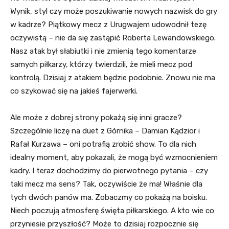
Wynik, styl czy może poszukiwanie nowych nazwisk do gry
w kadrze? Piątkowy mecz z Urugwajem udowodnił tezę
oczywistą – nie da się zastąpić Roberta Lewandowskiego.
Nasz atak był słabiutki i nie zmienią tego komentarze
samych piłkarzy, którzy twierdzili, że mieli mecz pod
kontrolą. Dzisiaj z atakiem będzie podobnie. Znowu nie ma
co szykować się na jakieś fajerwerki.
Ale może z dobrej strony pokażą się inni gracze?
Szczególnie liczę na duet z Górnika – Damian Kądzior i
Rafał Kurzawa – oni potrafią zrobić show. To dla nich
idealny moment, aby pokazali, że mogą być wzmocnieniem
kadry. I teraz dochodzimy do pierwotnego pytania – czy
taki mecz ma sens? Tak, oczywiście że ma! Właśnie dla
tych dwóch panów ma. Zobaczmy co pokażą na boisku.
Niech poczują atmosferę święta piłkarskiego. A kto wie co
przyniesie przyszłość? Może to dzisiaj rozpocznie się