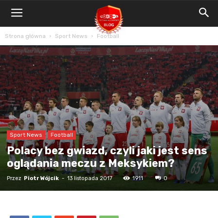
Blog
Bet4Win.expert
Strona główna
Sport News
Football
Sport News
Football
Polacy bez gwiazd, czyli jaki jest sens
oglądania meczu z Meksykiem?
Przez
Piotr Wójcik
-
13 listopada 2017
1911
0