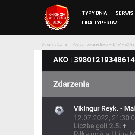
TYPY DNIA
SERWIS
LIGA TYPERÓW
Blog
Strona główna
Podsumowanie lipca w B4W – 60% sk
Bet4Win.expert