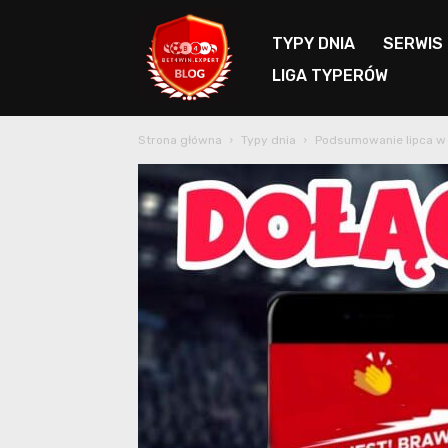
TYPY DNIA
SERWIS
LIGA TYPERÓW
Blog
Strona główna
Typy dnia
Podsumowanie lipca w 
Bet4Win.expert