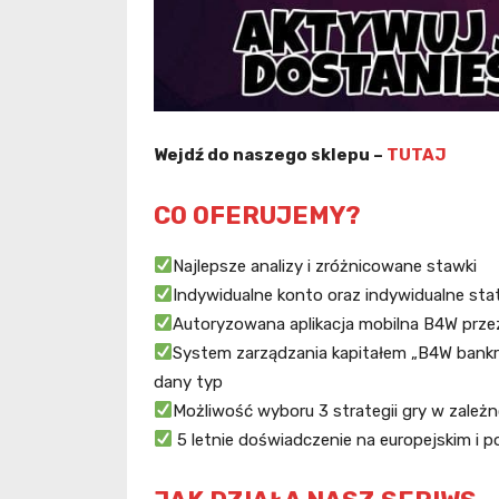
Wejdź do naszego sklepu –
TUTAJ
CO OFERUJEMY?
Najlepsze analizy i zróżnicowane stawki
Indywidualne konto oraz indywidualne st
Autoryzowana aplikacja mobilna B4W prze
System zarządzania kapitałem „B4W bankro
dany typ
Możliwość wyboru 3 strategii gry w zależn
5 letnie doświadczenie na europejskim i p