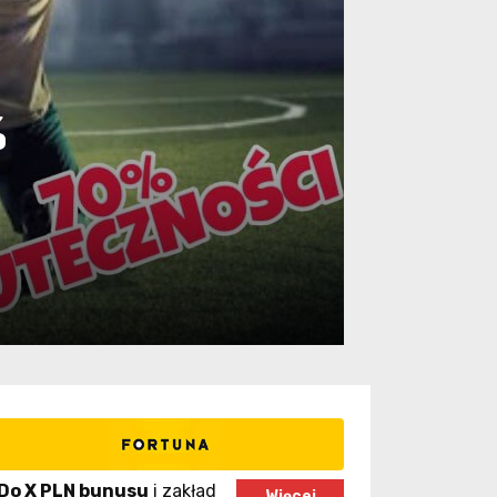
%
Do X PLN bunusu
i zakład
Więcej