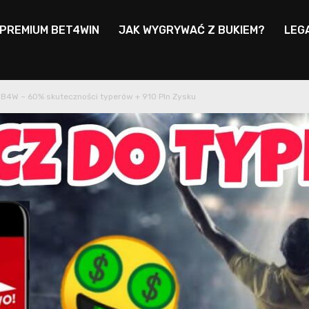
 PREMIUM BET4WIN
JAK WYGRYWAĆ Z BUKIEM?
LEG
B4W – 60% skuteczności typerów + 910 Pln Zysku