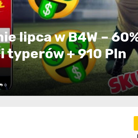
e lipca w B4W – 60
 typerów + 910 Pln
0