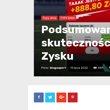
Typy dnia
TYPY DNIA
Podsumowani
skuteczności
Zysku
Przez
blogexpert
-
13 lipca 2022
881