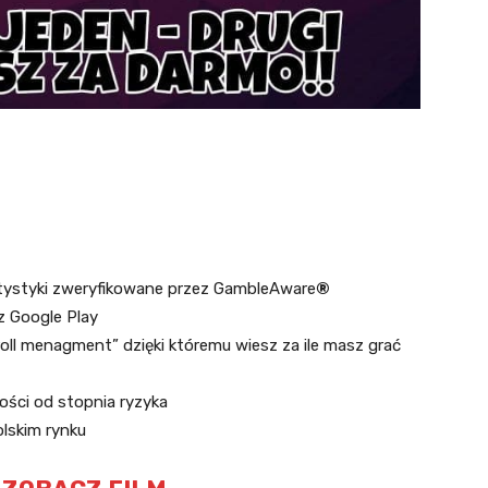
atystyki zweryfikowane przez GambleAware
®
z Google Play
ll menagment” dzięki któremu wiesz za ile masz grać
ości od stopnia ryzyka
olskim rynku