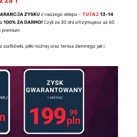
 za 1
ARANCJA ZYSKU
z naszego sklepu –
TUTAJ
13-14
za
100% ZA DARMO!
Czyli za 30 dni otrzymujesz aż 60
u premium
 siatkówki, piłki nożnej oraz tenisa ziemnego jak i