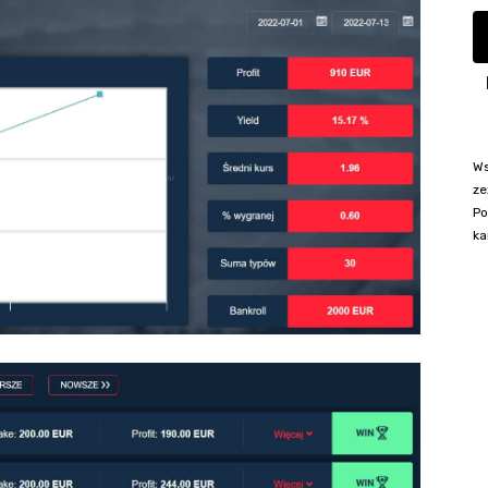
Ws
ze
Po
ka