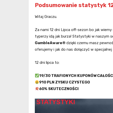
Podsumowanie statystyk 12
Witaj Graczu.
Za nami 12 dni Lipca off-sezon bo jak wiemy n
typerzy idą jak burza! Statystyki w naszym 
GambleAware®
dzięki czemu masz pewność
oferujemy i jak do nas dołączyć w specjalnej
12 dni lipca to:
19/30 TRAFIONYCH KUPONÓW CAŁOŚ
910 PLN ZYSKU CZYSTEGO
60% SKUTECZNOŚCI