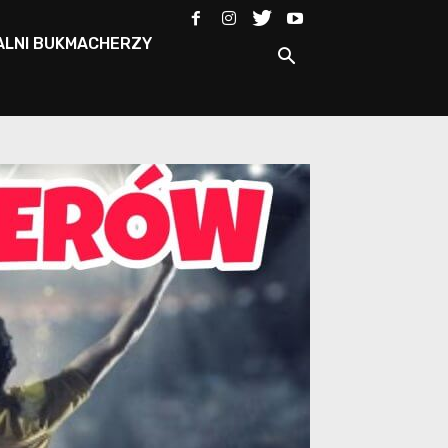
ALNI BUKMACHERZY