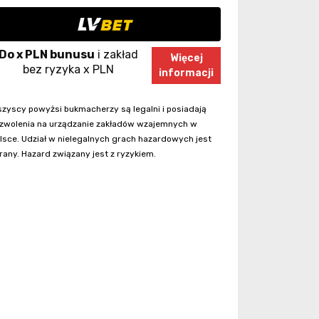
Do x PLN bunusu
i zakład
Więcej
bez ryzyka x PLN
informacji
zyscy powyżsi bukmacherzy są legalni i posiadają
zwolenia na urządzanie zakładów wzajemnych w
lsce. Udział w nielegalnych grach hazardowych jest
rany. Hazard związany jest z ryzykiem.