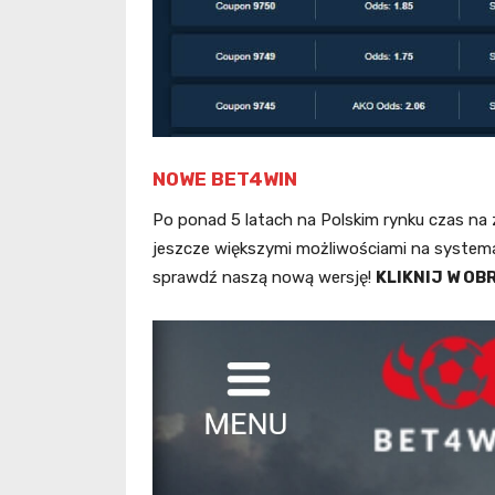
NOWE BET4WIN
Po ponad 5 latach na Polskim rynku czas na 
jeszcze większymi możliwościami na systema
sprawdź naszą nową wersję!
KLIKNIJ W OB