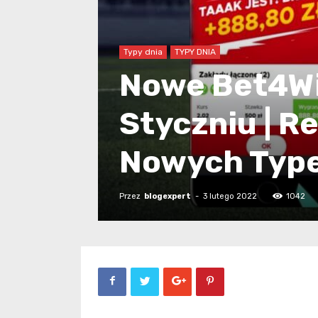
Typy dnia
TYPY DNIA
Nowe Bet4Wi
Styczniu | R
Nowych Type
Przez
blogexpert
-
3 lutego 2022
1042