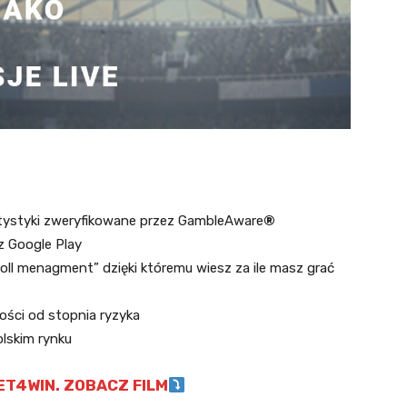
atystyki zweryfikowane przez GambleAware
®
z Google Play
ll menagment” dzięki któremu wiesz za ile masz grać
ości od stopnia ryzyka
olskim rynku
BET4WIN. ZOBACZ FILM