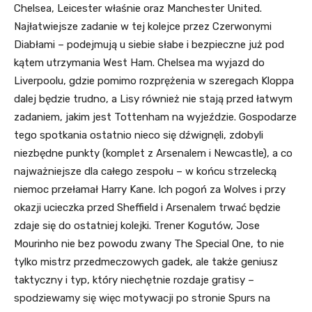
Chelsea, Leicester właśnie oraz Manchester United.
Najłatwiejsze zadanie w tej kolejce przez Czerwonymi
Diabłami – podejmują u siebie słabe i bezpieczne już pod
kątem utrzymania West Ham. Chelsea ma wyjazd do
Liverpoolu, gdzie pomimo rozprężenia w szeregach Kloppa
dalej będzie trudno, a Lisy również nie stają przed łatwym
zadaniem, jakim jest Tottenham na wyjeździe. Gospodarze
tego spotkania ostatnio nieco się dźwignęli, zdobyli
niezbędne punkty (komplet z Arsenalem i Newcastle), a co
najważniejsze dla całego zespołu – w końcu strzelecką
niemoc przełamał Harry Kane. Ich pogoń za Wolves i przy
okazji ucieczka przed Sheffield i Arsenalem trwać będzie
zdaje się do ostatniej kolejki. Trener Kogutów, Jose
Mourinho nie bez powodu zwany The Special One, to nie
tylko mistrz przedmeczowych gadek, ale także geniusz
taktyczny i typ, który niechętnie rozdaje gratisy –
spodziewamy się więc motywacji po stronie Spurs na