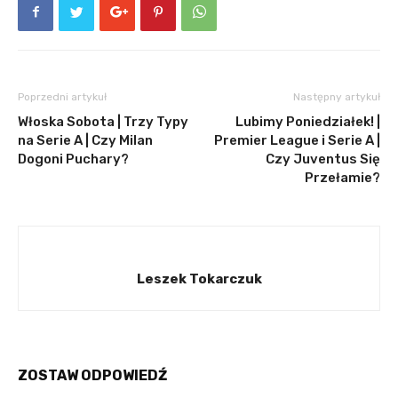
Poprzedni artykuł
Następny artykuł
Włoska Sobota | Trzy Typy
Lubimy Poniedziałek! |
na Serie A | Czy Milan
Premier League i Serie A |
Dogoni Puchary?
Czy Juventus Się
Przełamie?
Leszek Tokarczuk
ZOSTAW ODPOWIEDŹ