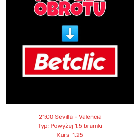
21:00 Sevilla – Valencia
Typ: Powyżej 1,5 bramki
Kurs: 1,25