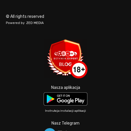
© All rights reserved
Powered by
ZED MEDIA
Nasza aplikacja
Instrukcja instalacji aplikacji
Nasz Telegram