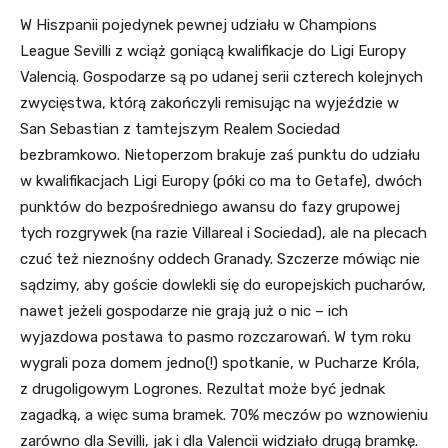
W Hiszpanii pojedynek pewnej udziału w Champions
League Sevilli z wciąż goniącą kwalifikacje do Ligi Europy
Valencią. Gospodarze są po udanej serii czterech kolejnych
zwycięstwa, którą zakończyli remisując na wyjeździe w
San Sebastian z tamtejszym Realem Sociedad
bezbramkowo. Nietoperzom brakuje zaś punktu do udziału
w kwalifikacjach Ligi Europy (póki co ma to Getafe), dwóch
punktów do bezpośredniego awansu do fazy grupowej
tych rozgrywek (na razie Villareal i Sociedad), ale na plecach
czuć też nieznośny oddech Granady. Szczerze mówiąc nie
sądzimy, aby goście dowlekli się do europejskich pucharów,
nawet jeżeli gospodarze nie grają już o nic – ich
wyjazdowa postawa to pasmo rozczarowań. W tym roku
wygrali poza domem jedno(!) spotkanie, w Pucharze Króla,
z drugoligowym Logrones. Rezultat może być jednak
zagadką, a więc suma bramek. 70% meczów po wznowieniu
zarówno dla Sevilli, jak i dla Valencii widziało drugą bramkę.