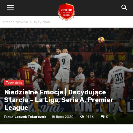
Blog
Bet4Win.expert
Strona główna
Typy dnia
Typy dnia
Niedzielne Emocje | Decydujące
Starcia – La Liga, Serie A, Premier
League
Przez
Leszek Tokarczuk
-
18 lipca 2020
1446
0