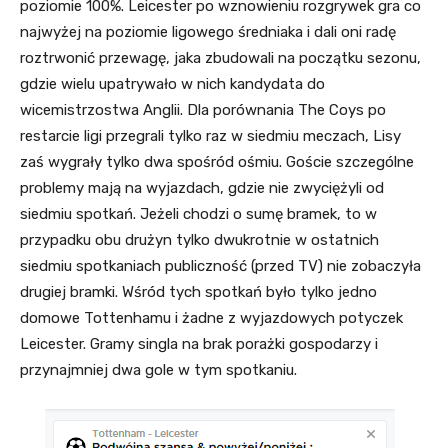
poziomie 100%. Leicester po wznowieniu rozgrywek gra co
najwyżej na poziomie ligowego średniaka i dali oni radę
roztrwonić przewagę, jaka zbudowali na początku sezonu,
gdzie wielu upatrywało w nich kandydata do
wicemistrzostwa Anglii. Dla porównania The Coys po
restarcie ligi przegrali tylko raz w siedmiu meczach, Lisy
zaś wygrały tylko dwa spośród ośmiu. Goście szczególne
problemy mają na wyjazdach, gdzie nie zwyciężyli od
siedmiu spotkań. Jeżeli chodzi o sumę bramek, to w
przypadku obu drużyn tylko dwukrotnie w ostatnich
siedmiu spotkaniach publiczność (przed TV) nie zobaczyła
drugiej bramki. Wśród tych spotkań było tylko jedno
domowe Tottenhamu i żadne z wyjazdowych potyczek
Leicester. Gramy singla na brak porażki gospodarzy i
przynajmniej dwa gole w tym spotkaniu.