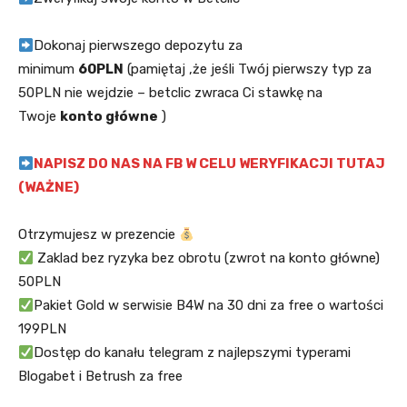
Dokonaj pierwszego depozytu za
minimum
60PLN
(pamiętaj ,że jeśli Twój pierwszy typ za
50PLN nie wejdzie – betclic zwraca Ci stawkę na
Twoje
konto główne
)
NAPISZ DO NAS NA FB W CELU WERYFIKACJI TUTAJ
(WAŻNE)
Otrzymujesz w prezencie
Zaklad bez ryzyka bez obrotu (zwrot na konto główne)
50PLN
Pakiet Gold w serwisie B4W na 30 dni za free o wartości
199PLN
Dostęp do kanału telegram z najlepszymi typerami
Blogabet i Betrush za free