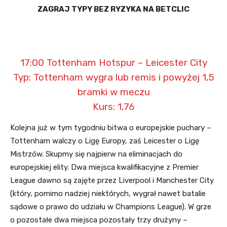
ZAGRAJ TYPY BEZ RYZYKA NA BETCLIC
17:00 Tottenham Hotspur – Leicester City
Typ: Tottenham wygra lub remis i powyżej 1,5
bramki w meczu
Kurs: 1,76
Kolejna już w tym tygodniu bitwa o europejskie puchary –
Tottenham walczy o Ligę Europy, zaś Leicester o Ligę
Mistrzów. Skupmy się najpierw na eliminacjach do
europejskiej elity. Dwa miejsca kwalifikacyjne z Premier
League dawno są zajęte przez Liverpool i Manchester City
(który, pomimo nadziej niektórych, wygrał nawet batalie
sądowe o prawo do udziału w Champions League). W grze
o pozostałe dwa miejsca pozostały trzy drużyny –