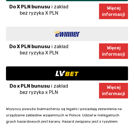
Do X PLN bunusu
i zakład
Więcej
bez ryzyka X PLN
informacji
Do X PLN bunusu
i zakład
Więcej
bez ryzyka X PLN
informacji
Do x PLN bunusu
i zakład
Więcej
bez ryzyka x PLN
informacji
Wszyscy powyżsi bukmacherzy są legalni i posiadają zezwolenia na
urządzanie zakładów wzajemnych w Polsce. Udział w nielegalnych
grach hazardowych jest karany. Hazard związany jest z ryzykiem.