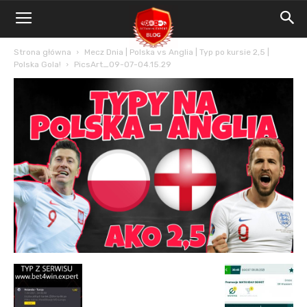
Blog
Bet4Win.expert
Strona główna
Mecz Dnia | Polska vs Anglia | Typ po kursie 2,5 |
Polska Gola!
PicsArt_09-07-04.15.29