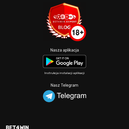
Nasza aplikacja
Instrukcja instalacji aplikacji
Nasz Telegram
BET4WIN