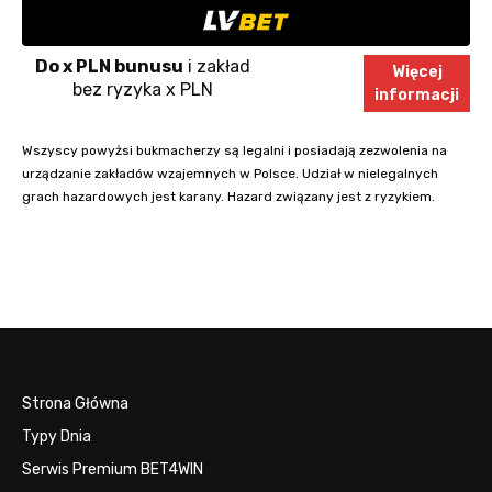
Do x PLN bunusu
i zakład
Więcej
bez ryzyka x PLN
informacji
Wszyscy powyżsi bukmacherzy są legalni i posiadają zezwolenia na
urządzanie zakładów wzajemnych w Polsce. Udział w nielegalnych
grach hazardowych jest karany. Hazard związany jest z ryzykiem.
Strona Główna
Typy Dnia
Serwis Premium BET4WIN