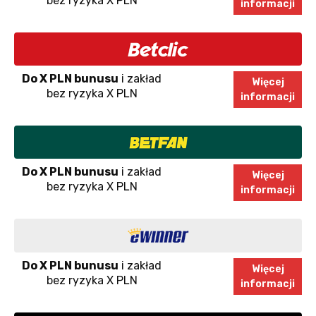
bez ryzyka X PLN
informacji
Do X PLN bunusu
i zakład
Więcej
bez ryzyka X PLN
informacji
Do X PLN bunusu
i zakład
Więcej
bez ryzyka X PLN
informacji
Do X PLN bunusu
i zakład
Więcej
bez ryzyka X PLN
informacji