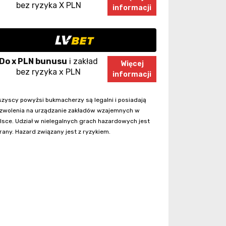
bez ryzyka X PLN
informacji
Do x PLN bunusu
i zakład
Więcej
bez ryzyka x PLN
informacji
zyscy powyżsi bukmacherzy są legalni i posiadają
zwolenia na urządzanie zakładów wzajemnych w
lsce. Udział w nielegalnych grach hazardowych jest
rany. Hazard związany jest z ryzykiem.