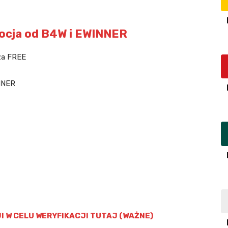
ocja od B4W i EWINNER
za FREE
NNER
I W CELU WERYFIKACJI TUTAJ (WAŻNE)