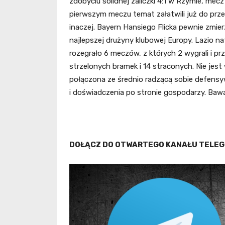
zdobyciu solidnej zaliczki 4:1 w Rzymie, mec
pierwszym meczu temat załatwili już do prz
inaczej. Bayern Hansiego Flicka pewnie zmi
najlepszej drużyny klubowej Europy. Lazio n
rozegrało 6 meczów, z których 2 wygrali i pr
strzelonych bramek i 14 straconych. Nie jest
połączona ze średnio radzącą sobie defensy
i doświadczenia po stronie gospodarzy. Baw
DOŁĄCZ DO OTWARTEGO KANAŁU TELEG