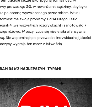
z ten traktuje raczej jako zbędną formalność. W
erwy prowadząc 3:0, w rewanżu nie sądzimy, aby było
erza po obronę wywalczonego przez rokiem tytułu
atomiast ma swoje problemy. Od 14 lutego Lazio
zegrali 4 (we wszystkich rozgrywkach) i zanotowało 7
 więc różowo. W oczy rzuca się niezła siła ofensywna
wą. Nie wspominając o przewadze indywidualnej jakości
arczycy wygrają ten mecz z łatwością.
RAM B4W Z NAJLEPSZYMI TYPAMI