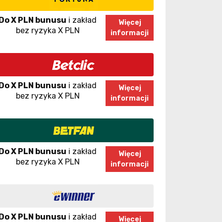
Do X PLN bunusu
i zakład
Więcej
bez ryzyka X PLN
informacji
Do X PLN bunusu
i zakład
Więcej
bez ryzyka X PLN
informacji
Do X PLN bunusu
i zakład
Więcej
bez ryzyka X PLN
informacji
Do X PLN bunusu
i zakład
Więcej