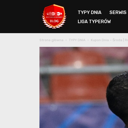
TYPY DNIA
SERWIS
LIGA TYPERÓW
Blog
Strona główna
TYPY DNIA
Kupon Dnia – Środa | 
Bet4Win.expert