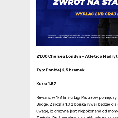
21:00 Chelsea Londyn – Atletico Madryt
Typ: Poniżej 2,5 bramek
Kurs: 1,57
Rewanż w 1/8 finału Ligi Mistrzów pomiędzy 
Bridge. Zaliczka 1:0 z boiska rywali będzie 
uwagę, iż drużyna jest niepokonana od mom
Tuchela. Drużyna skupia się głównie na cela