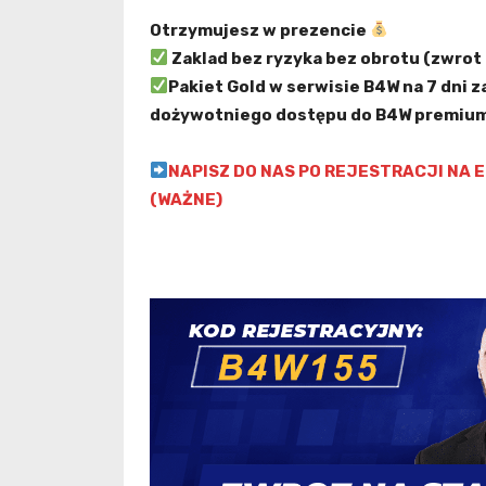
Otrzymujesz w prezencie
Zaklad bez ryzyka bez obrotu (zwrot
Pakiet Gold w serwisie B4W na 7 dni z
dożywotniego dostępu do B4W premiu
NAPISZ DO NAS PO REJESTRACJI NA E
(WAŻNE)