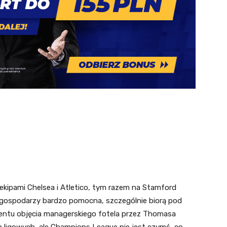
ekipami Chelsea i Atletico, tym razem na Stamford
dla gospodarzy bardzo pomocna, szczególnie biorą pod
entu objęcia managerskiego fotela przez Thomasa
ch ligowych, ale Champions League nie jest czymś, co