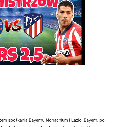
em spotkania Bayernu Monachium i Lazio. Bayern, po