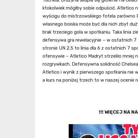
ktokolwiek mógłby sobie odpuścić. Atletico 
wyścigu do mistrzowskiego fotela zarówno Rea
własnego boiska może być dla nich zbyt du
brak trzeciego gola w spotkaniu. Taka linia z
defensywa gra rewelacyjnie – w ostatnich 7 z
stronie UN 2,5 to linia dla 6 z ostatnich 7 
ofensywie – Atletico Madryt strzeliło mniej
rozgrywkach. Defensywna solidność Chelsea, 
Atletico i wynik z pierwszego spotkania nie 
a kurs na poniżej trzech to w naszej ocenie r
!!! WIĘCEJ NA N