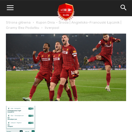
Blog
Bet4Win.expert
Strona główna
Kupon Dnia – Środa | Angielsko-Francuski Łącznik |
Gramy Bez Podatku
liverpool