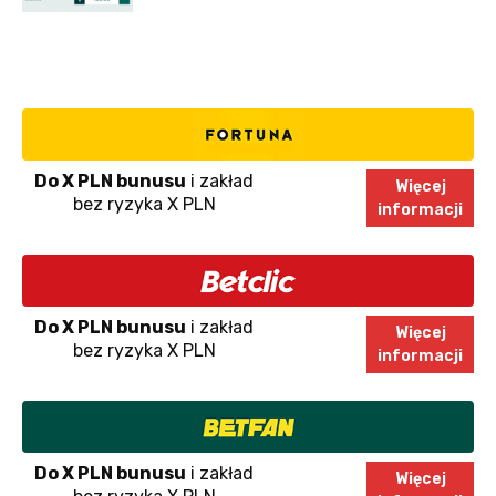
Do X PLN bunusu
i zakład
Więcej
bez ryzyka X PLN
informacji
Do X PLN bunusu
i zakład
Więcej
bez ryzyka X PLN
informacji
Do X PLN bunusu
i zakład
Więcej