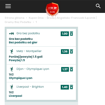
Blog
Bet4Win.expert
Strona główna
Kupon Dnia – Środa | Angielsko-Francuski Łącznik |
Gramy Bez Podatku
1