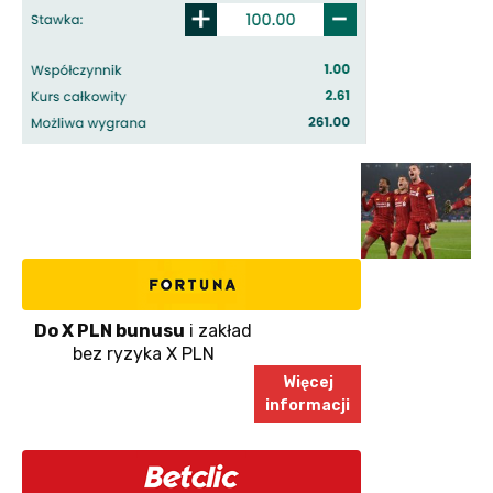
Do X PLN bunusu
i zakład
bez ryzyka X PLN
Więcej
informacji