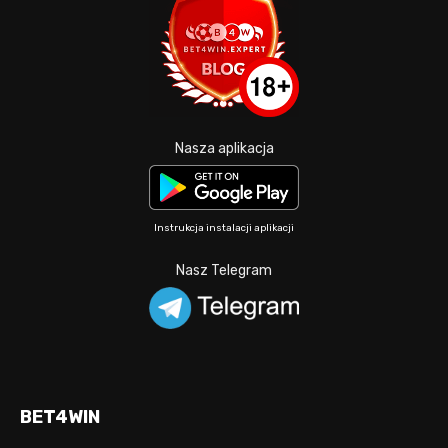
Nasza aplikacja
Instrukcja instalacji aplikacji
Nasz Telegram
BET4WIN