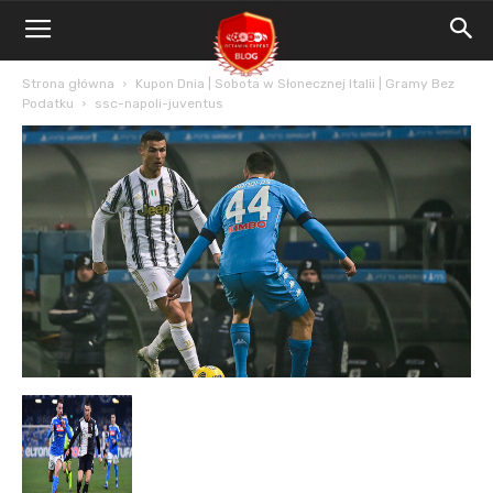
Blog
Bet4Win.expert
Strona główna
Kupon Dnia | Sobota w Słonecznej Italii | Gramy Bez
Podatku
ssc-napoli-juventus