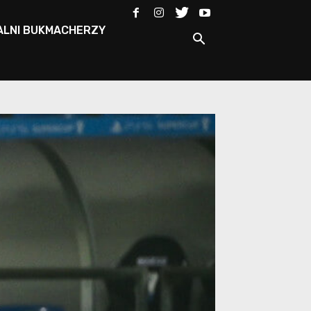
ALNI BUKMACHERZY