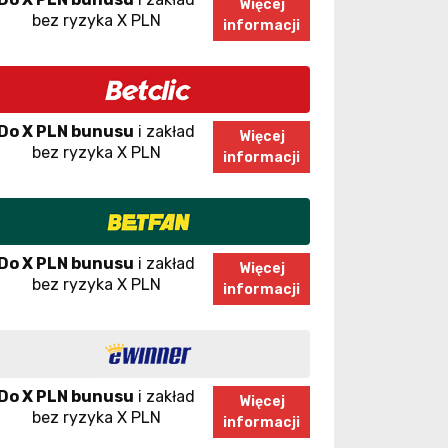
Więcej
bez ryzyka X PLN
informacji
Do X PLN bunusu
i zakład
Więcej
bez ryzyka X PLN
informacji
Do X PLN bunusu
i zakład
Więcej
bez ryzyka X PLN
informacji
Do X PLN bunusu
i zakład
Więcej
bez ryzyka X PLN
informacji