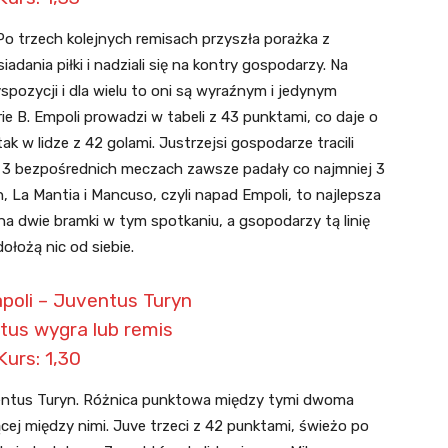
o trzech kolejnych remisach przyszła porażka z
dania piłki i nadziali się na kontry gospodarzy. Na
pozycji i dla wielu to oni są wyraźnym i jedynym
 B. Empoli prowadzi w tabeli z 43 punktami, co daje o
k w lidze z 42 golami. Justrzejsi gospodarze tracili
 3 bezpośrednich meczach zawsze padały co najmniej 3
, La Mantia i Mancuso, czyli napad Empoli, to najlepsza
na dwie bramki w tym spotkaniu, a gsopodarzy tą linię
ołożą nic od siebie.
poli – Juventus Turyn
tus wygra lub remis
Kurs: 1,30
ventus Turyn. Różnica punktowa między tymi dwoma
ącej między nimi. Juve trzeci z 42 punktami, świeżo po