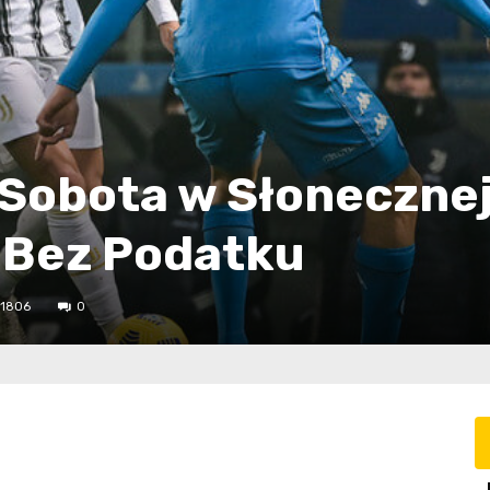
 Sobota w Słoneczne
y Bez Podatku
1806
0