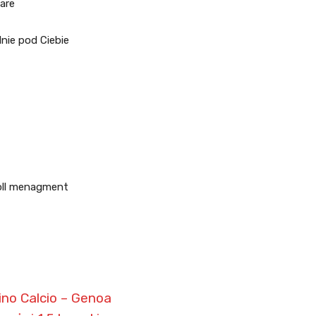
are
lnie pod Ciebie
oll menagment
ino Calcio – Genoa