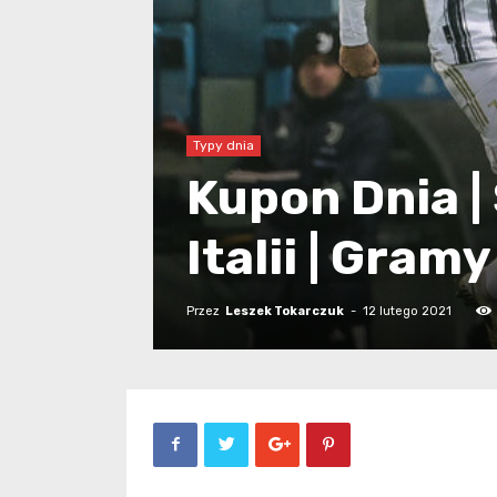
Typy dnia
Kupon Dnia |
Italii | Gram
Przez
Leszek Tokarczuk
-
12 lutego 2021