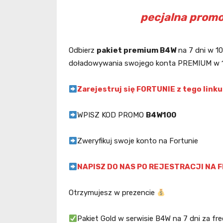
pecjalna prom
Odbierz
pakiet premium B4W
na 7 dni w 1
doładowywania swojego konta PREMIUM w 1
Zarejestruj się FORTUNIE z tego linku
WPISZ KOD PROMO
B4W100
Zweryfikuj swoje konto na Fortunie
NAPISZ DO NAS PO REJESTRACJI NA F
Otrzymujesz w prezencie
Pakiet Gold w serwisie B4W na 7 dni za f