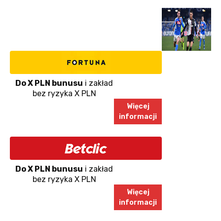
Do X PLN bunusu
i zakład
bez ryzyka X PLN
Więcej
informacji
Do X PLN bunusu
i zakład
bez ryzyka X PLN
Więcej
informacji