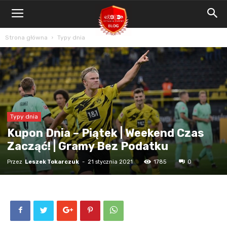
Blog
Bet4Win.expert
Strona główna
Typy dnia
Typy dnia
Kupon Dnia – Piątek | Weekend Czas
Zacząć! | Gramy Bez Podatku
Przez
Leszek Tokarczuk
-
21 stycznia 2021
1785
0