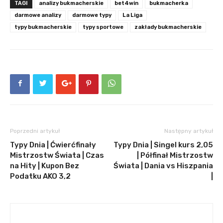
TAGI
analizy bukmacherskie
bet4win
bukmacherka
darmowe analizy
darmowe typy
La Liga
typy bukmacherskie
typy sportowe
zakłady bukmacherskie
Poprzedni artykuł
Następny artykuł
Typy Dnia | Ćwierćfinały
Typy Dnia | Singel kurs 2,05
Mistrzostw Świata | Czas
| Półfinał Mistrzostw
na Hity | Kupon Bez
Świata | Dania vs Hiszpania
Podatku AKO 3,2
|