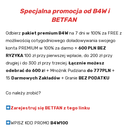
Specjalna promocja od B4W i
BETFAN
Odbierz
pakiet premium B4W
na 7 dni w 100% za FREE z
możliwością cotygodniowego doładowywania swojego
konta PREMIUM w 100% za darmo +
600 PLN BEZ
RYZYKA
100 zł przy pierwszej wpłacie, do 200 zł przy
drugiej i do 300 zł przy trzeciej.
Łącznie możesz
odebrać do 600 z
ł + Mnożnik Pudziana
do 777PLN
+
15
Darmowych Zakładów
+ Granie
BEZ PODATKU
Co należy zrobić?
Zarejestruj się BETFAN z tego linku
WPISZ KOD PROMO
B4W100