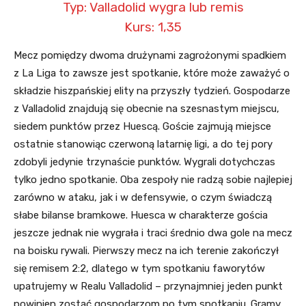
Typ: Valladolid wygra lub remis
Kurs: 1,35
Mecz pomiędzy dwoma drużynami zagrożonymi spadkiem
z La Liga to zawsze jest spotkanie, które może zaważyć o
składzie hiszpańskiej elity na przyszły tydzień. Gospodarze
z Valladolid znajdują się obecnie na szesnastym miejscu,
siedem punktów przez Huescą. Goście zajmują miejsce
ostatnie stanowiąc czerwoną latarnię ligi, a do tej pory
zdobyli jedynie trzynaście punktów. Wygrali dotychczas
tylko jedno spotkanie. Oba zespoły nie radzą sobie najlepiej
zarówno w ataku, jak i w defensywie, o czym świadczą
słabe bilanse bramkowe. Huesca w charakterze gościa
jeszcze jednak nie wygrała i traci średnio dwa gole na mecz
na boisku rywali. Pierwszy mecz na ich terenie zakończył
się remisem 2:2, dlatego w tym spotkaniu faworytów
upatrujemy w Realu Valladolid – przynajmniej jeden punkt
powinien zostać gospodarzom po tym spotkaniu. Gramy