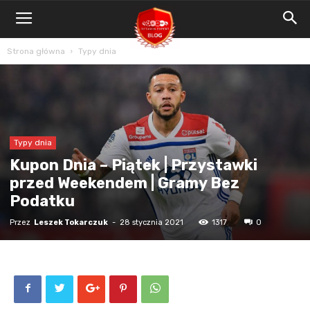
Blog
Bet4Win.expert
Strona główna
Typy dnia
Typy dnia
Kupon Dnia – Piątek | Przystawki
przed Weekendem | Gramy Bez
Podatku
Przez
Leszek Tokarczuk
-
28 stycznia 2021
1317
0