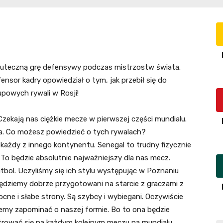
skuteczną grę defensywy podczas mistrzostw świata.
nsor kadry opowiedział o tym, jak przebił się do
upowych rywali w Rosji!
Czekają nas ciężkie mecze w pierwszej części mundialu.
ia. Co możesz powiedzieć o tych rywalach?
 każdy z innego kontynentu. Senegal to trudny fizycznie
ji. To będzie absolutnie najważniejszy dla nas mecz.
bol. Uczyliśmy się ich stylu występując w Poznaniu
będziemy dobrze przygotowani na starcie z graczami z
ne i słabe strony. Są szybcy i wybiegani. Oczywiście
żemy zapominać o naszej formie. Bo to ona będzie
trować się na każdym kolejnym meczu na mundialu.