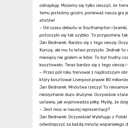
odnajduję. Możemy się tylko cieszyć, że tren
temu jesteśmy groźni, ponieważ nasza gra je
atutów!
– Od czasu debiutu w Southampton i bramki,
potoczyło się tak szybko. To przypomina taką
Jan Bednarek: Bardzo się z tego cieszę. Ocz
Kurczę, ale mu to łatwo przyszło. Jednak to w
miesięcy nie grałem w lidze. To był trudny czas
kosztowało. Teraz bardzo się z tego cieszę i 
– Przez pół roku trenował z najdroższym obro
który kosztował Liverpool prawie 80 milionów
Jan Bednarek: Mnóstwa rzeczy! To niesamowi
niesłychanie dużo drużynie. Oczywiście star
ustawia, jak wyprowadza piłkę. Myślę, że dzi
– Jest moc w naszej reprezentacji?
Jan Bednarek: Oczywiście! Wylatując z Polski
odwdzięczyć za każdą minutę wspaniałego d