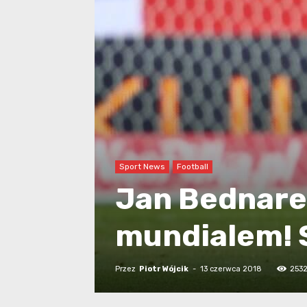
Sport News
Football
Jan Bednare
mundialem! 
Przez
Piotr Wójcik
-
13 czerwca 2018
253