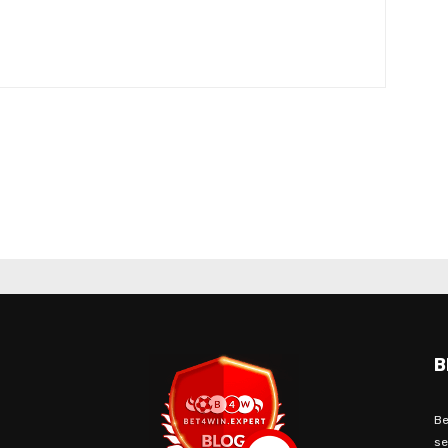
B
Be
se