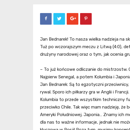
Jan Bednarek! To nasza wielka nadzieja na 
Tuż po wczorajszym meczu z Litwą (4:0), defe
drużyny narodowej oraz o tym, jak ocenia gr
– To już końcowe odliczanie do mistrzostw. 
Najpierw Senegal, a potem Kolumbia i Japon
Jan Bednarek: Są to egzotyczni przeciwnicy,
rywal. Sporo ich piłkarzy gra w Anglii i Franc
Kolumbia to przede wszystkim techniczny fut
przeciwko Chile. Tak więc mam nadzieję, że 
Ameryki Południowej. Japonia… Znamy ich moc
dla nas to ważne informacje, jednak nie mo
kluczowa w Rosji! Poza tym, musimy koncen