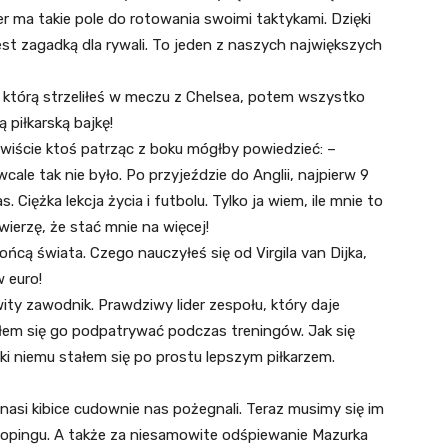
er ma takie pole do rotowania swoimi taktykami. Dzięki
st zagadką dla rywali. To jeden z naszych największych
 którą strzeliłeś w meczu z Chelsea, potem wszystko
 piłkarską bajkę!
ywiście ktoś patrząc z boku mógłby powiedzieć: –
cale tak nie było. Po przyjeździe do Anglii, najpierw 9
. Ciężka lekcja życia i futbolu. Tylko ja wiem, ile mnie to
wierzę, że stać mnie na więcej!
ńcą świata. Czego nauczyłeś się od Virgila van Dijka,
 euro!
ty zawodnik. Prawdziwy lider zespołu, który daje
ałem się go podpatrywać podczas treningów. Jak się
ęki niemu stałem się po prostu lepszym piłkarzem.
 nasi kibice cudownie nas pożegnali. Teraz musimy się im
opingu. A także za niesamowite odśpiewanie Mazurka