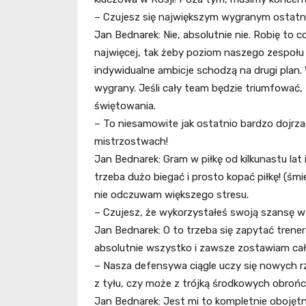
– Czujesz się największym wygranym ostatn
Jan Bednarek: Nie, absolutnie nie. Robię to c
najwięcej, tak żeby poziom naszego zespołu 
indywidualne ambicje schodzą na drugi plan. 
wygrany. Jeśli cały team będzie triumfować,
świętowania.
– To niesamowite jak ostatnio bardzo dojrzał
mistrzostwach!
Jan Bednarek: Gram w piłkę od kilkunastu lat i
trzeba dużo biegać i prosto kopać piłkę! (śm
nie odczuwam większego stresu.
– Czujesz, że wykorzystałeś swoją szansę w
Jan Bednarek: O to trzeba się zapytać trenera
absolutnie wszystko i zawsze zostawiam całe
– Nasza defensywa ciągle uczy się nowych rze
z tyłu, czy może z trójką środkowych obro
Jan Bednarek: Jest mi to kompletnie obojętn