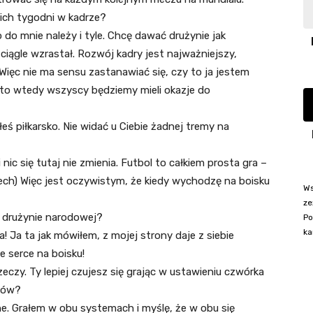
ich tygodni w kadrze?
o do mnie należy i tyle. Chcę dawać drużynie jak
ciągle wzrastał. Rozwój kadry jest najważniejszy,
Więc nie ma sensu zastanawiać się, czy to ja jestem
 to wtedy wszyscy będziemy mieli okazje do
eś piłkarsko. Nie widać u Ciebie żadnej tremy na
 nic się tutaj nie zmienia. Futbol to całkiem prosta gra –
iech) Więc jest oczywistym, że kiedy wychodzę na boisku
Ws
ze
 drużynie narodowej?
Po
ka
! Ja ta jak mówiłem, z mojej strony daje z siebie
 serce na boisku!
czy. Ty lepiej czujesz się grając w ustawieniu czwórka
ńców?
e. Grałem w obu systemach i myślę, że w obu się