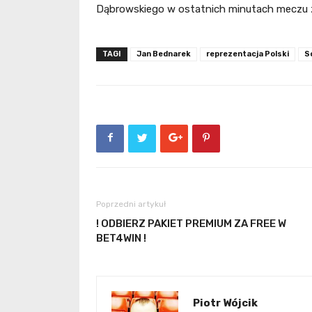
Dąbrowskiego w ostatnich minutach meczu z 
TAGI
Jan Bednarek
reprezentacja Polski
S
Poprzedni artykuł
! ODBIERZ PAKIET PREMIUM ZA FREE W
BET4WIN !
Piotr Wójcik