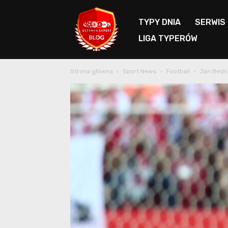
TYPY DNIA
SERWIS
LIGA TYPERÓW
Blog
Strona główna
Sport News
Football
Jan Bedn
Bet4Win.expert