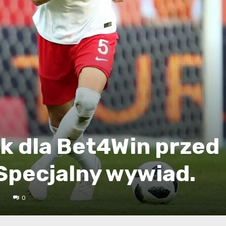
k dla Bet4Win przed
Specjalny wywiad.
2
0