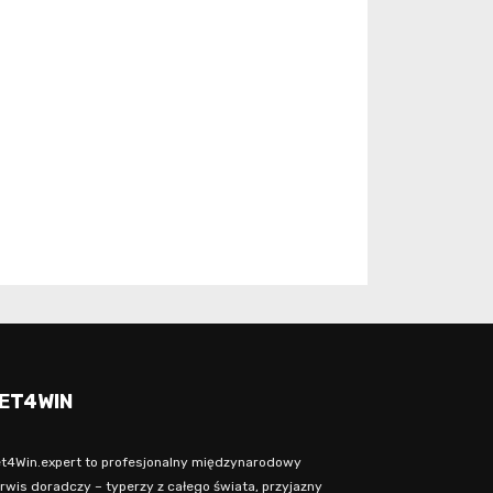
ET4WIN
t4Win.expert to profesjonalny międzynarodowy
rwis doradczy – typerzy z całego świata, przyjazny