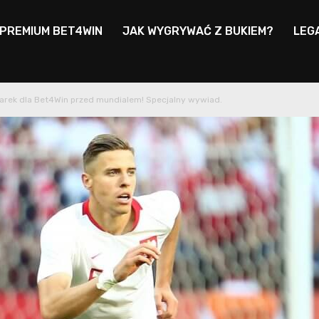
 PREMIUM BET4WIN
JAK WYGRYWAĆ Z BUKIEM?
LEG
arek dla Bet4Win przed mundialem! Specjalny wywiad.