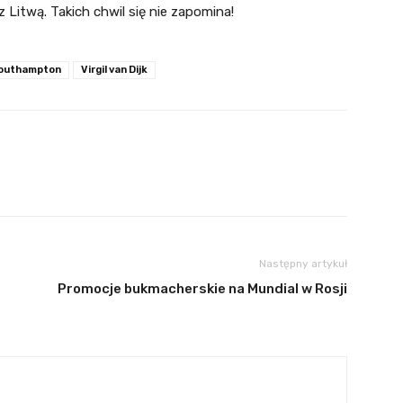
Litwą. Takich chwil się nie zapomina!
outhampton
Virgil van Dijk
Następny artykuł
Promocje bukmacherskie na Mundial w Rosji