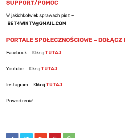
SUPPORT/POMOC
W jakichkolwiek sprawach pisz –
BET4WINTV@GMAIL.COM
PORTALE SPOŁECZNOŚCIOWE – DOŁĄCZ !
Facebook – Kliknij
TUTAJ
Youtube – Klknij
TUTAJ
Instagram – Kliknij
TUTAJ
Powodzenia!