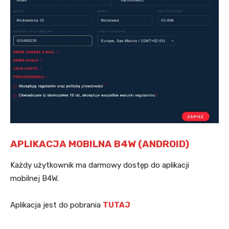
APLIKACJA MOBILNA B4W (ANDROID)
Każdy użytkownik ma darmowy dostęp do aplikacji
mobilnej B4W.
Aplikacja jest do pobrania
TUTAJ