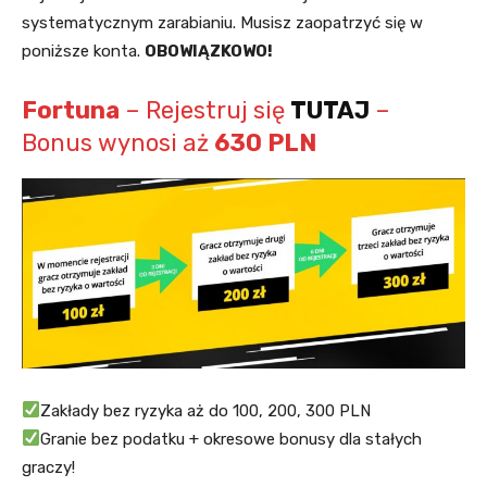
systematycznym zarabianiu. Musisz zaopatrzyć się w
poniższe konta.
OBOWIĄZKOWO!
Fortuna
– Rejestruj się
TUTAJ
–
Bonus wynosi aż
630 PLN
Zakłady bez ryzyka aż do 100, 200, 300 PLN
Granie bez podatku + okresowe bonusy dla stałych
graczy!