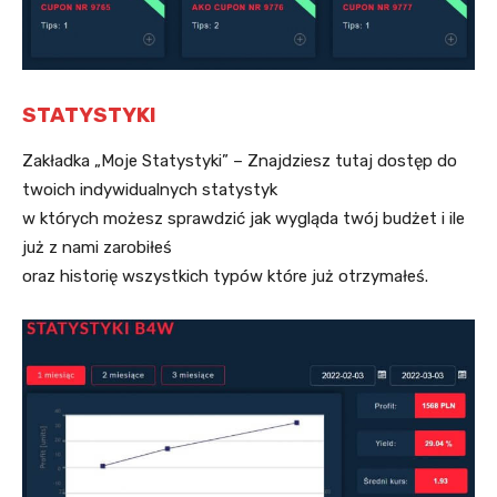
STATYSTYKI
Zakładka „Moje Statystyki” – Znajdziesz tutaj dostęp do
twoich indywidualnych statystyk
w których możesz sprawdzić jak wygląda twój budżet i ile
już z nami zarobiłeś
oraz historię wszystkich typów które już otrzymałeś.