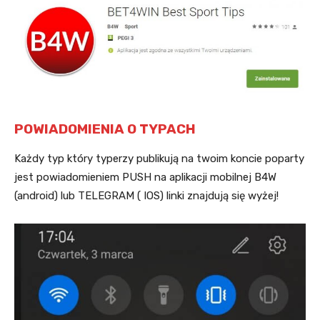
POWIADOMIENIA O TYPACH
Każdy typ który typerzy publikują na twoim koncie poparty
jest powiadomieniem PUSH na aplikacji mobilnej B4W
(android) lub TELEGRAM ( IOS) linki znajdują się wyżej!