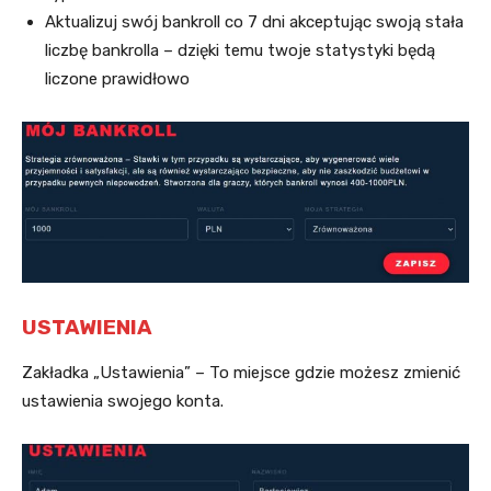
Aktualizuj swój bankroll co 7 dni akceptując swoją stała
liczbę bankrolla – dzięki temu twoje statystyki będą
liczone prawidłowo
USTAWIENIA
Zakładka „Ustawienia” – To miejsce gdzie możesz zmienić
ustawienia swojego konta.