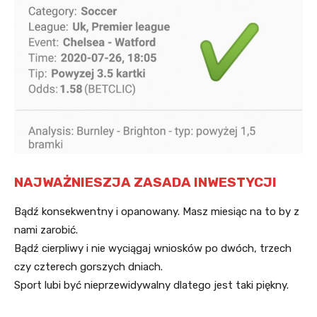
NAJWAŻNIESZJA ZASADA INWESTYCJI
Bądź konsekwentny i opanowany. Masz miesiąc na to by z
nami zarobić.
Bądź cierpliwy i nie wyciągaj wniosków po dwóch, trzech
czy czterech gorszych dniach.
Sport lubi być nieprzewidywalny dlatego jest taki piękny.