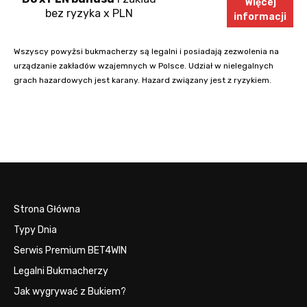
Więcej
bez ryzyka x PLN
informacji
Wszyscy powyżsi bukmacherzy są legalni i posiadają zezwolenia na
urządzanie zakładów wzajemnych w Polsce. Udział w nielegalnych
grach hazardowych jest karany. Hazard związany jest z ryzykiem.
Strona Główna
Typy Dnia
Serwis Premium BET4WIN
Legalni Bukmacherzy
Jak wygrywać z Bukiem?