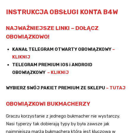
INSTRUKCJA OBSŁUGI KONTA B4W
NAJWAŻNIEJSZE LINKI – DOŁĄCZ
OBOWIĄZKOWO!
KANAŁ TELEGRAM OTWARTY OBOWIĄZKOWY
–
KLIKNIJ
TELEGRAM PREMIUM IOS i ANDROID
OBOWIĄZKOWY
– KLIKNIJ
WYBIERZ SWÓJ PAKIET PREMIUM ZE SKLEPU
– TUTAJ
OBOWIĄZKOWI BUKMACHERZY
Graczu korzystanie z jednego bukmacher nie wystarczy.
Nasi typerzy tak dobierają typy by była zawsze jak
najmniejsza marża bukmachera która jest kluczowa w