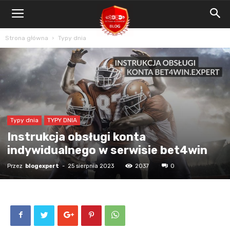
Blog
Bet4Win.expert
Strona główna
Typy dnia
Typy dnia
TYPY DNIA
Instrukcja obsługi konta
indywidualnego w serwisie bet4win
Przez
blogexpert
-
25 sierpnia 2023
2037
0