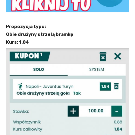
Propozycja typu:
Obie drużyny strzelą bramkę
Kurs: 1.84