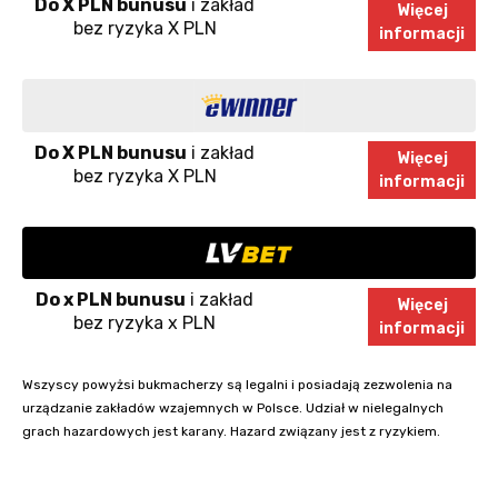
Do X PLN bunusu
i zakład
Więcej
bez ryzyka X PLN
informacji
Do X PLN bunusu
i zakład
Więcej
bez ryzyka X PLN
informacji
Do x PLN bunusu
i zakład
Więcej
bez ryzyka x PLN
informacji
Wszyscy powyżsi bukmacherzy są legalni i posiadają zezwolenia na
urządzanie zakładów wzajemnych w Polsce. Udział w nielegalnych
grach hazardowych jest karany. Hazard związany jest z ryzykiem.