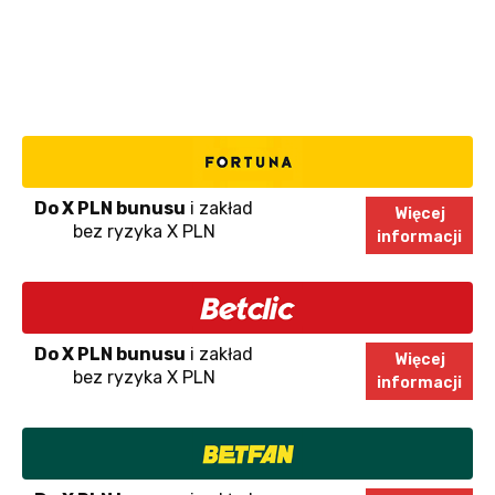
Do X PLN bunusu
i zakład
Więcej
bez ryzyka X PLN
informacji
Do X PLN bunusu
i zakład
Więcej
bez ryzyka X PLN
informacji