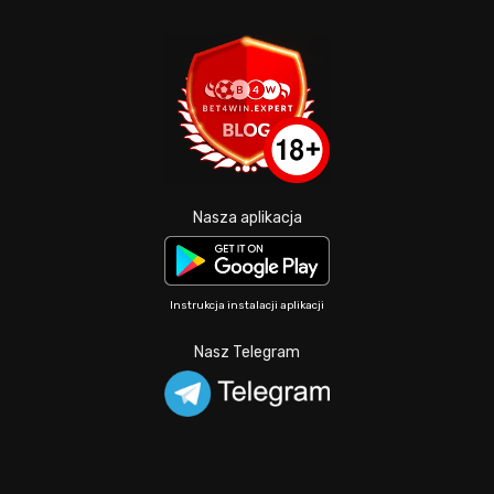
Nasza aplikacja
Instrukcja instalacji aplikacji
Nasz Telegram