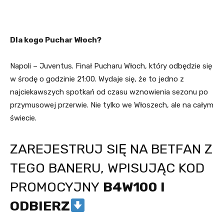
Dla kogo Puchar Włoch?
Napoli – Juventus. Finał Pucharu Włoch, który odbędzie się
w środę o godzinie 21:00. Wydaje się, że to jedno z
najciekawszych spotkań od czasu wznowienia sezonu po
przymusowej przerwie. Nie tylko we Włoszech, ale na całym
świecie.
ZAREJESTRUJ SIĘ NA BETFAN Z
TEGO BANERU, WPISUJĄC KOD
PROMOCYJNY
B4W100 I
ODBIERZ