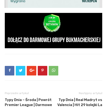
Poprzedni artykuł
Następny artykuł
Typy Dnia – Środa | Powrót
Typ Dnia | Real Madryt vs
Premier League | Darmowe
Valencia | Hit 29 kolejki La