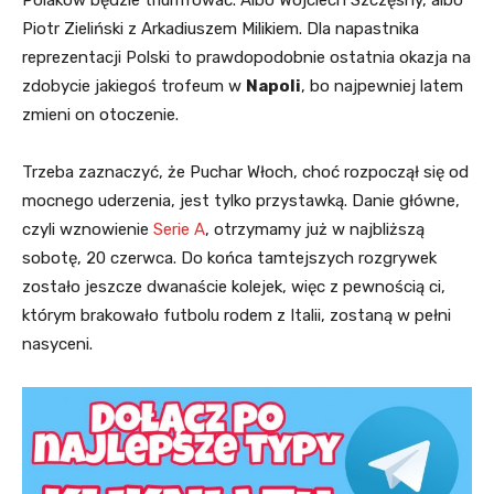
Piotr Zieliński z Arkadiuszem Milikiem. Dla napastnika
reprezentacji Polski to prawdopodobnie ostatnia okazja na
zdobycie jakiegoś trofeum w
Napoli
, bo najpewniej latem
zmieni on otoczenie.
Trzeba zaznaczyć, że Puchar Włoch, choć rozpoczął się od
mocnego uderzenia, jest tylko przystawką. Danie główne,
czyli wznowienie
Serie A
, otrzymamy już w najbliższą
sobotę, 20 czerwca. Do końca tamtejszych rozgrywek
zostało jeszcze dwanaście kolejek, więc z pewnością ci,
którym brakowało futbolu rodem z Italii, zostaną w pełni
nasyceni.