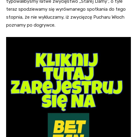
typowalibyśmy łatwe zwycięstwo „Starej Damy”, o tyle
teraz spodziewamy się wyrównanego spotkania do tego
stopnia, że nie wykluczamy, iż zwycięzcę Pucharu Włoch
poznamy po dogrywce.