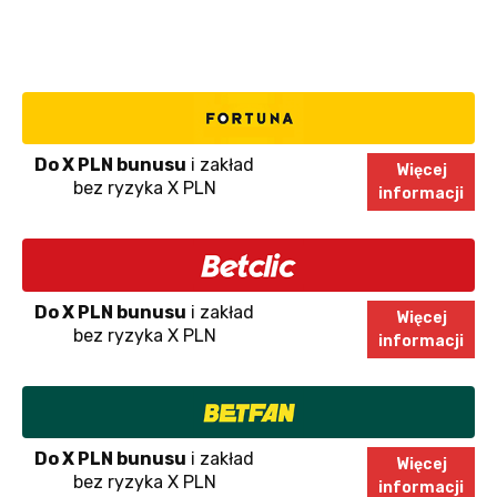
Do X PLN bunusu
i zakład
Więcej
bez ryzyka X PLN
informacji
Do X PLN bunusu
i zakład
Więcej
bez ryzyka X PLN
informacji
Do X PLN bunusu
i zakład
Więcej
bez ryzyka X PLN
informacji