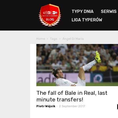
TYPY DNIA
SERWIS
LIGA TYPERÓW
Blog
Home
Tags
Ángel Di María
Bet4Win.expert
The fall of Bale in Real, last
minute transfers!
Piotr Wójcik
-
2 September 2017