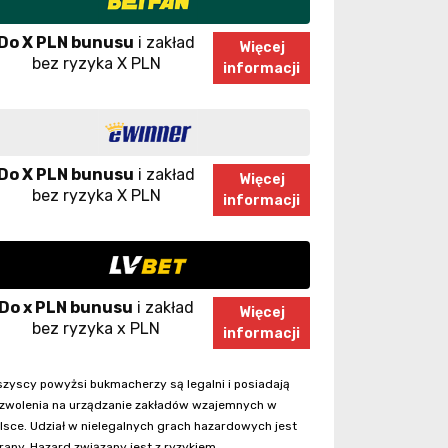
Do X PLN bunusu
i zakład
Więcej
bez ryzyka X PLN
informacji
Do X PLN bunusu
i zakład
Więcej
bez ryzyka X PLN
informacji
Do x PLN bunusu
i zakład
Więcej
bez ryzyka x PLN
informacji
zyscy powyżsi bukmacherzy są legalni i posiadają
zwolenia na urządzanie zakładów wzajemnych w
lsce. Udział w nielegalnych grach hazardowych jest
rany. Hazard związany jest z ryzykiem.