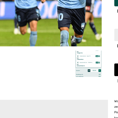
Ws
ze
Po
ka