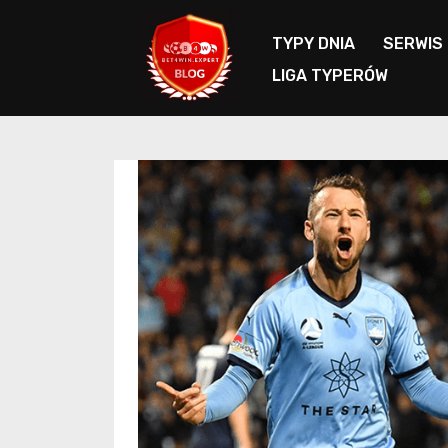
TYPY DNIA
SERWIS
LIGA TYPERÓW
Blog
Bet4Win.expert