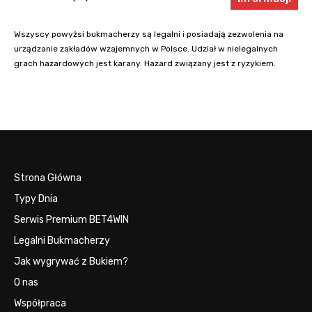
Wszyscy powyżsi bukmacherzy są legalni i posiadają zezwolenia na
urządzanie zakładów wzajemnych w Polsce. Udział w nielegalnych
grach hazardowych jest karany. Hazard związany jest z ryzykiem.
Strona Główna
Typy Dnia
Serwis Premium BET4WIN
Legalni Bukmacherzy
Jak wygrywać z Bukiem?
O nas
Współpraca