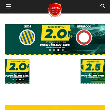
Blog
Bet4Win.expert