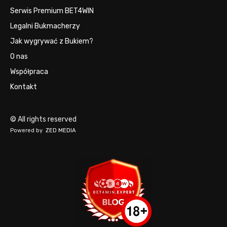
Serwis Premium BET4WIN
Legalni Bukmacherzy
Jak wygrywać z Bukiem?
O nas
Współpraca
Kontakt
© All rights reserved
Powered by
ZED MEDIA