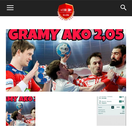
Blog
Bet4Win.expert