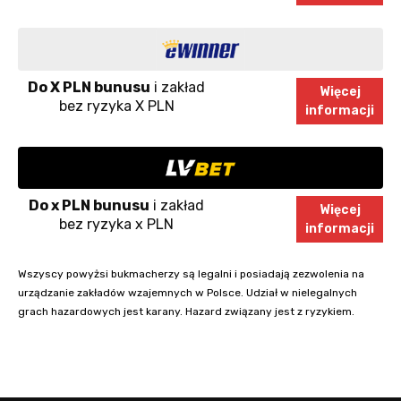
Do X PLN bunusu
i zakład
Więcej
bez ryzyka X PLN
informacji
Do x PLN bunusu
i zakład
Więcej
bez ryzyka x PLN
informacji
Wszyscy powyżsi bukmacherzy są legalni i posiadają zezwolenia na
urządzanie zakładów wzajemnych w Polsce. Udział w nielegalnych
grach hazardowych jest karany. Hazard związany jest z ryzykiem.