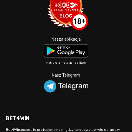
Nasza aplikacja
Instrukcja instalacji aplikacji
Nasz Telegram
BET4WIN
Bet4Win.expert to profesjonalny międzynarodowy serwis doradczy –