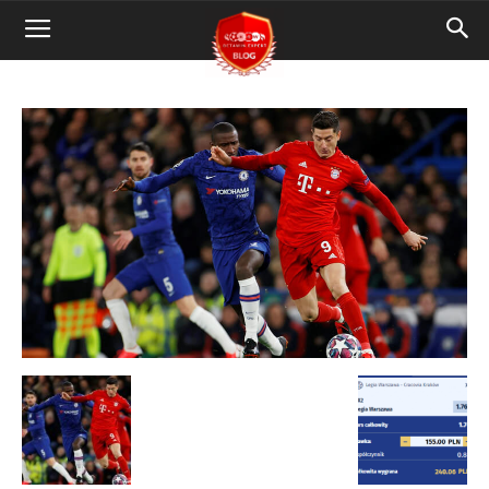
Blog
Bet4Win.expert