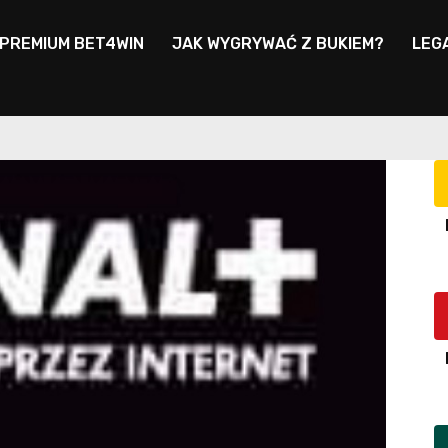
 PREMIUM BET4WIN
JAK WYGRYWAĆ Z BUKIEM?
LEG