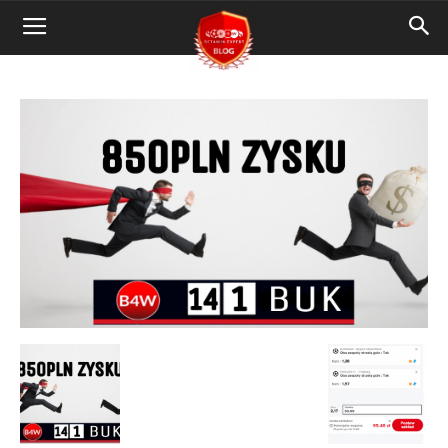
Blog
Bet4Win.expert