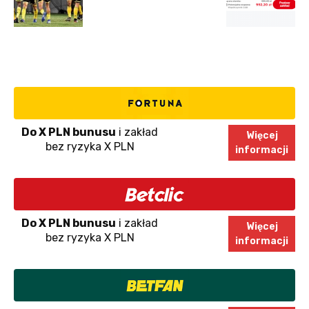
Do X PLN bunusu
i zakład
Więcej
bez ryzyka X PLN
informacji
Do X PLN bunusu
i zakład
Więcej
bez ryzyka X PLN
informacji