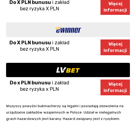
Do X PLN bunusu
i zakład
Więcej
bez ryzyka X PLN
informacji
Do X PLN bunusu
i zakład
Więcej
bez ryzyka X PLN
informacji
Do x PLN bunusu
i zakład
Więcej
bez ryzyka x PLN
informacji
Wszyscy powyżsi bukmacherzy są legalni i posiadają zezwolenia na
urządzanie zakładów wzajemnych w Polsce. Udział w nielegalnych
grach hazardowych jest karany. Hazard związany jest z ryzykiem.