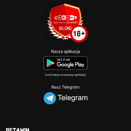
Nasza aplikacja
Instrukcja instalacji aplikacji
Nasz Telegram
BET4WIN