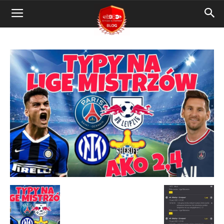
Blog
Bet4Win.expert