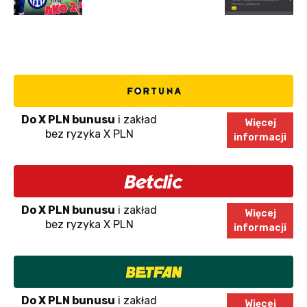
Do X PLN bunusu
i zakład
Więcej
bez ryzyka X PLN
informacji
Do X PLN bunusu
i zakład
Więcej
bez ryzyka X PLN
informacji
Do X PLN bunusu
i zakład
Więcej