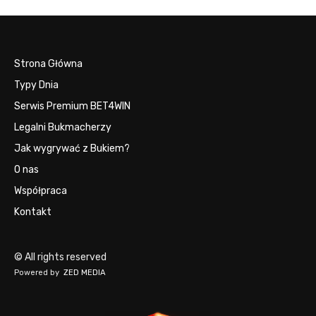
Strona Główna
Typy Dnia
Serwis Premium BET4WIN
Legalni Bukmacherzy
Jak wygrywać z Bukiem?
O nas
Współpraca
Kontakt
© All rights reserved
Powered by
ZED MEDIA