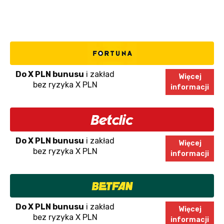
Do X PLN bunusu
i zakład
Więcej
bez ryzyka X PLN
informacji
Do X PLN bunusu
i zakład
Więcej
bez ryzyka X PLN
informacji
Do X PLN bunusu
i zakład
Więcej
bez ryzyka X PLN
informacji