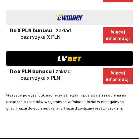
Do X PLN bunusu
i zakład
Więcej
bez ryzyka X PLN
informacji
Do x PLN bunusu
i zakład
Więcej
bez ryzyka x PLN
informacji
Wszyscy powyżsi bukmacherzy są legalni i posiadają zezwolenia na
urządzanie zakładów wzajemnych w Polsce. Udział w nielegalnych
grach hazardowych jest karany. Hazard związany jest z ryzykiem.