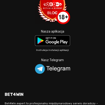
Nasza aplikacja
Instrukcja instalacji aplikacji
Nasz Telegram
BET4WIN
Bet4Win.expert to profesjonalny międzynarodowy serwis doradczy –