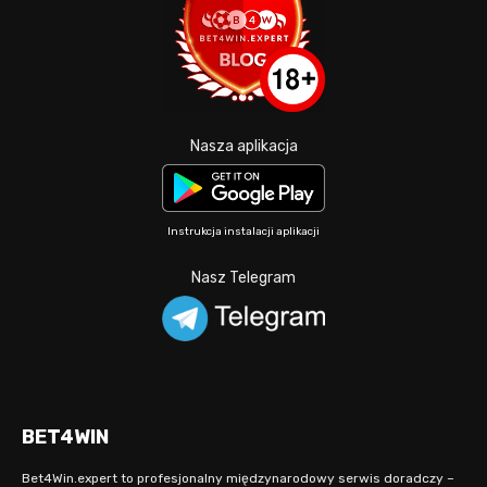
Nasza aplikacja
Instrukcja instalacji aplikacji
Nasz Telegram
BET4WIN
Bet4Win.expert to profesjonalny międzynarodowy serwis doradczy –