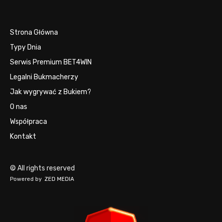
Strona Główna
Typy Dnia
Serwis Premium BET4WIN
Legalni Bukmacherzy
Jak wygrywać z Bukiem?
O nas
Współpraca
Kontakt
© All rights reserved
Powered by
ZED MEDIA