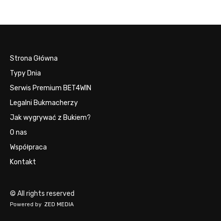
Strona Główna
Typy Dnia
Serwis Premium BET4WIN
Legalni Bukmacherzy
Jak wygrywać z Bukiem?
O nas
Współpraca
Kontakt
© All rights reserved
Powered by
ZED MEDIA