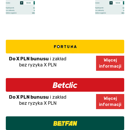
Do X PLN bunusu
i zakład
Więcej
bez ryzyka X PLN
informacji
Do X PLN bunusu
i zakład
Więcej
bez ryzyka X PLN
informacji