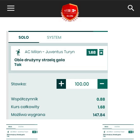
Blog
Bet4Win.expert