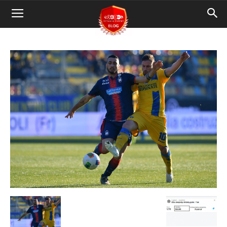
Blog
Bet4Win.expert