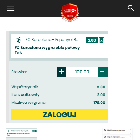
Blog
Bet4Win.expert