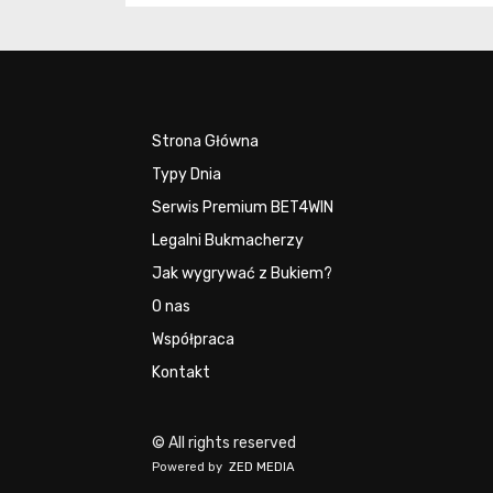
Strona Główna
Typy Dnia
Serwis Premium BET4WIN
Legalni Bukmacherzy
Jak wygrywać z Bukiem?
O nas
Współpraca
Kontakt
© All rights reserved
Powered by
ZED MEDIA