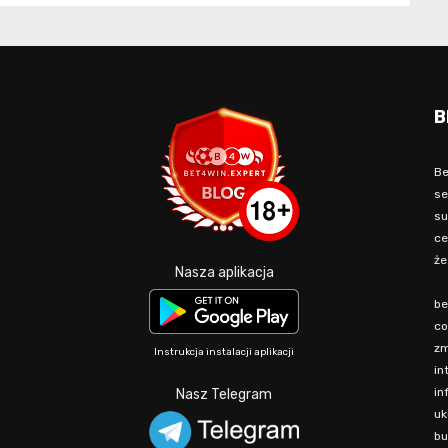
B
Be
se
su
ce
że
Nasza aplikacja
be
co
zm
Instrukcja instalacji aplikacji
in
in
Nasz Telegram
uk
bu