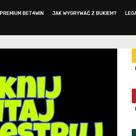
 PREMIUM BET4WIN
JAK WYGRYWAĆ Z BUKIEM?
LEG