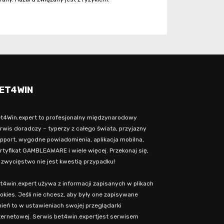
ET4WIN
t4Win.expert to profesjonalny międzynarodowy
rwis doradczy – typerzy z całego świata, przyjazny
pport, wygodne powiadomienia, aplikacja mobilna,
rtyfikat GAMBLEAWARE i wiele więcej. Przekonaj się,
 zwycięstwo nie jest kwestią przypadku!
t4win.expert używa z informacji zapisanych w plikach
okies. Jeśli nie chcesz, aby były one zapisywane
ień to w ustawieniach swojej przeglądarki
ternetowej. Serwis bet4win.expertjest serwisem