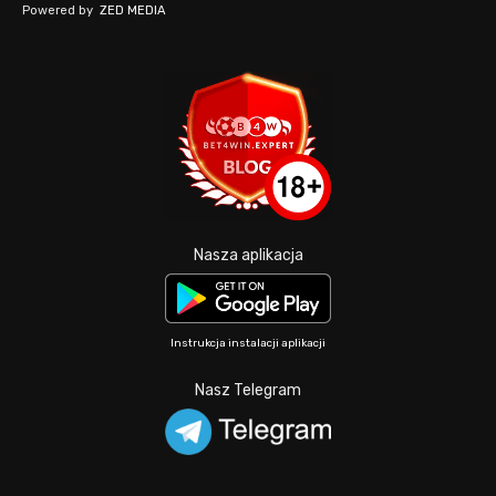
Powered by
ZED MEDIA
Nasza aplikacja
Instrukcja instalacji aplikacji
Nasz Telegram