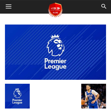
Blog
Bet4Win.expert