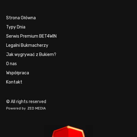
Strona Główna
Typy Dnia
Serwis Premium BET4WIN
Legalni Bukmacherzy
Jak wygrywać z Bukiem?
O nas
Współpraca
Kontakt
© All rights reserved
Powered by
ZED MEDIA