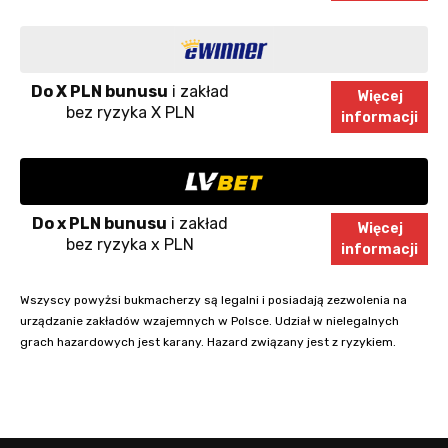
Do X PLN bunusu
i zakład
Więcej
bez ryzyka X PLN
informacji
Do x PLN bunusu
i zakład
Więcej
bez ryzyka x PLN
informacji
Wszyscy powyżsi bukmacherzy są legalni i posiadają zezwolenia na
urządzanie zakładów wzajemnych w Polsce. Udział w nielegalnych
grach hazardowych jest karany. Hazard związany jest z ryzykiem.