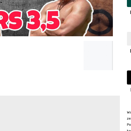
Ws
ze
Po
ka