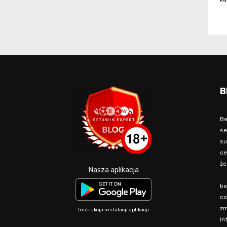
B
Be
se
su
ce
że
Nasza aplikacja
be
co
zm
Instrukcja instalacji aplikacji
in