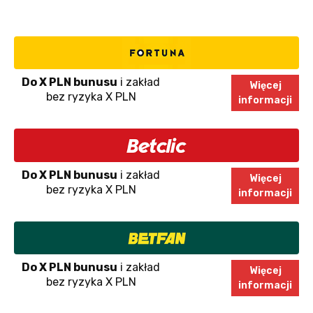
Do X PLN bunusu
i zakład
Więcej
bez ryzyka X PLN
informacji
Do X PLN bunusu
i zakład
Więcej
bez ryzyka X PLN
informacji
Do X PLN bunusu
i zakład
Więcej
bez ryzyka X PLN
informacji