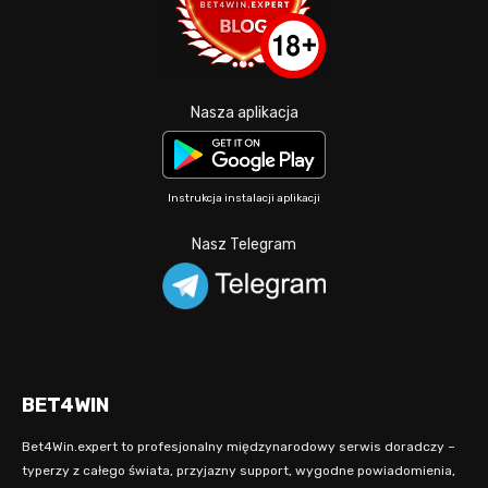
Nasza aplikacja
Instrukcja instalacji aplikacji
Nasz Telegram
BET4WIN
Bet4Win.expert to profesjonalny międzynarodowy serwis doradczy –
typerzy z całego świata, przyjazny support, wygodne powiadomienia,