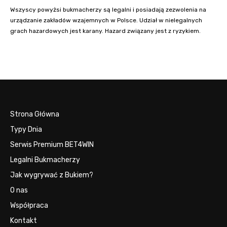
Wszyscy powyżsi bukmacherzy są legalni i posiadają zezwolenia na
urządzanie zakładów wzajemnych w Polsce. Udział w nielegalnych
grach hazardowych jest karany. Hazard związany jest z ryzykiem.
Strona Główna
Typy Dnia
Serwis Premium BET4WIN
Legalni Bukmacherzy
Jak wygrywać z Bukiem?
O nas
Współpraca
Kontakt