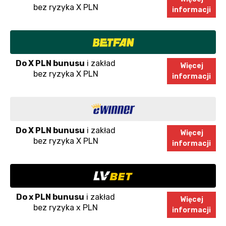
bez ryzyka X PLN
informacji
Do X PLN bunusu
i zakład
Więcej
bez ryzyka X PLN
informacji
Do X PLN bunusu
i zakład
Więcej
bez ryzyka X PLN
informacji
Do x PLN bunusu
i zakład
Więcej
bez ryzyka x PLN
informacji