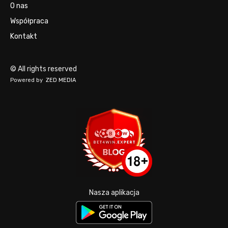
O nas
Współpraca
Kontakt
© All rights reserved
Powered by
ZED MEDIA
Nasza aplikacja