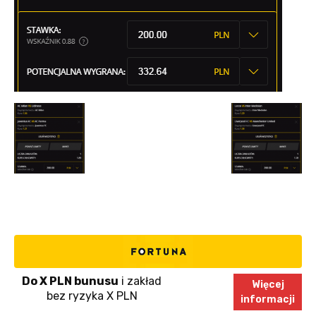
Do X PLN bunusu
i zakład
Więcej
bez ryzyka X PLN
informacji