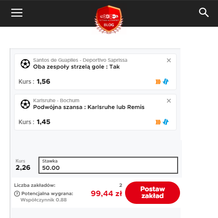
Blog
Bet4Win.expert