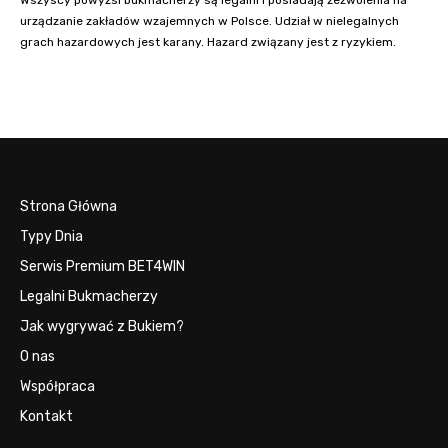
Wszyscy powyżsi bukmacherzy są legalni i posiadają zezwolenia na
urządzanie zakładów wzajemnych w Polsce. Udział w nielegalnych
grach hazardowych jest karany. Hazard związany jest z ryzykiem.
Strona Główna
Typy Dnia
Serwis Premium BET4WIN
Legalni Bukmacherzy
Jak wygrywać z Bukiem?
O nas
Współpraca
Kontakt